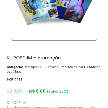
Kit POPF JM – promoção
Categoria:
Destaque POPF
,
páscoa
,
Produtos da POPF
,
Produtos
das Obras
SKU:
7788
R$
8,00
R$
6,00
(Salvo 25%)
Kit POPF JM
Escolha a cor da camiseta e o tamanho para ver o valor