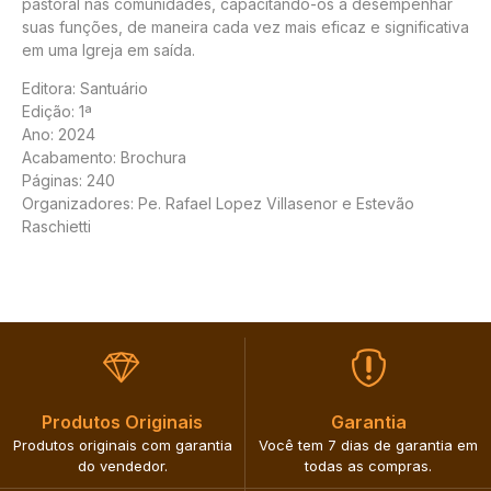
pastoral nas comunidades, capacitando-os a desempenhar
suas funções, de maneira cada vez mais eficaz e significativa
em uma Igreja em saída.
Editora: Santuário
Edição: 1ª
Ano: 2024
Acabamento: Brochura
Páginas: 240
Organizadores: Pe. Rafael Lopez Villasenor e Estevão
Raschietti
Produtos Originais​
Garantia​
Produtos originais com garantia
Você tem 7 dias de garantia em
do vendedor.​
todas as compras.​