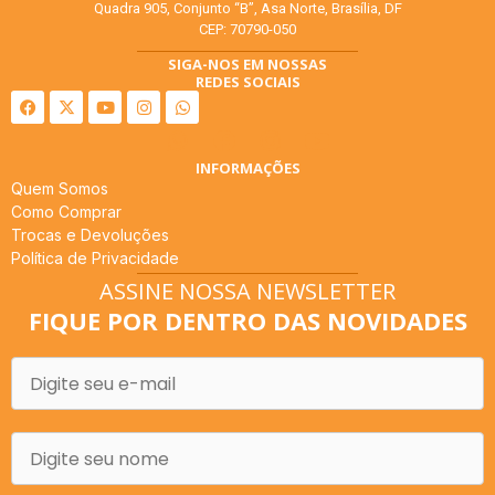
Quadra 905, Conjunto “B”, Asa Norte, Brasília, DF
CEP: 70790-050
SIGA-NOS EM NOSSAS
REDES SOCIAIS
INFORMAÇÕES
Quem Somos
Como Comprar
Trocas e Devoluções
Política de Privacidade
ASSINE NOSSA NEWSLETTER
FIQUE POR DENTRO DAS NOVIDADES