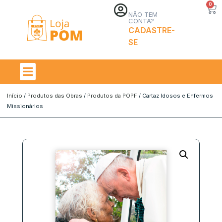
0
NÃO TEM
CONTA?
CADASTRE-
SE
Início
/
Produtos das Obras
/
Produtos da POPF
/ Cartaz Idosos e Enfermos
Missionários